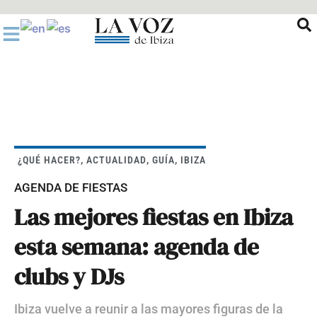
Ir
al
contenido
¿QUÉ HACER?
,
ACTUALIDAD
,
GUÍA
,
IBIZA
AGENDA DE FIESTAS
Las mejores fiestas en Ibiza
esta semana: agenda de
clubs y DJs
Ibiza vuelve a reunir a las mayores figuras de la