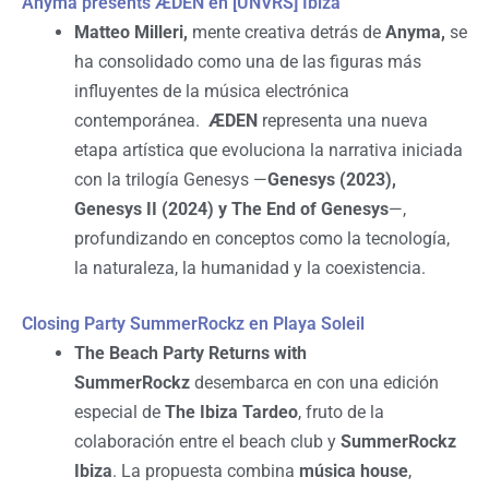
Anyma presents ÆDEN en [UNVRS] Ibiza
Matteo Milleri,
mente creativa detrás de
Anyma,
se
ha consolidado como una de las figuras más
influyentes de la música electrónica
contemporánea.
ÆDEN
representa una nueva
etapa artística que evoluciona la narrativa iniciada
con la trilogía Genesys —
Genesys (2023),
Genesys II (2024) y The End of Genesys
—,
profundizando en conceptos como la tecnología,
la naturaleza, la humanidad y la coexistencia.
Closing Party SummerRockz en Playa Soleil
The Beach Party Returns with
SummerRockz
desembarca en con una edición
especial de
The Ibiza Tardeo
, fruto de la
colaboración entre el beach club y
SummerRockz
Ibiza
. La propuesta combina
música house
,