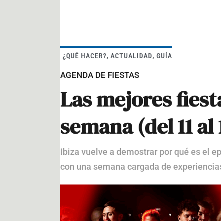
¿QUÉ HACER?
,
ACTUALIDAD
,
GUÍA
AGENDA DE FIESTAS
Las mejores fiest
semana (del 11 al
Ibiza vuelve a demostrar por qué es el e
con una semana cargada de experiencia