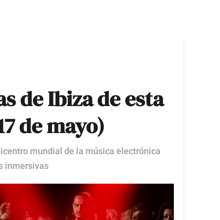
as de Ibiza de esta
 17 de mayo)
picentro mundial de la música electrónica
s inmersivas