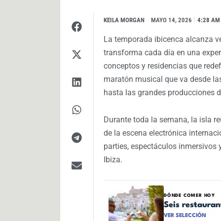
KEILA MORGAN
I
MAYO 14, 2026
4:28 AM
La temporada ibicenca alcanza v
transforma cada día en una experi
conceptos y residencias que redef
maratón musical que va desde la
hasta las grandes producciones 
Durante toda la semana, la isla r
de la escena electrónica internaci
parties, espectáculos inmersivos y
Ibiza.
DÓNDE COMER HOY
Seis restaura
VER SELECCIÓN