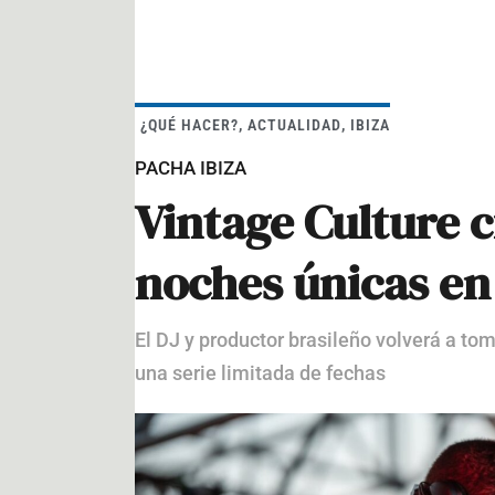
¿QUÉ HACER?
,
ACTUALIDAD
,
IBIZA
PACHA IBIZA
Vintage Culture c
noches únicas en
El DJ y productor brasileño volverá a tom
una serie limitada de fechas