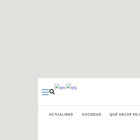
Ir
al
contenido
ACTUALIDAD
SOCIEDAD
QUÉ HACER EN 