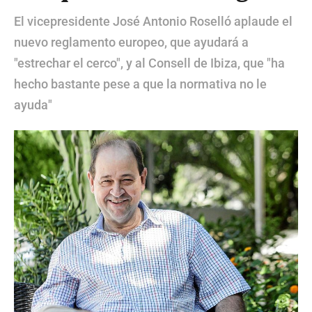
El vicepresidente José Antonio Roselló aplaude el
nuevo reglamento europeo, que ayudará a
"estrechar el cerco", y al Consell de Ibiza, que "ha
hecho bastante pese a que la normativa no le
ayuda"