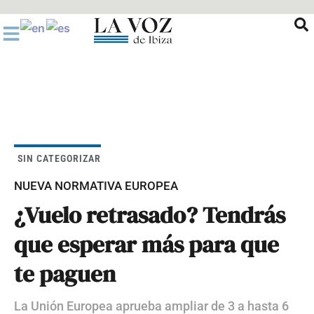
Ir
al
contenido
SIN CATEGORIZAR
NUEVA NORMATIVA EUROPEA
¿Vuelo retrasado? Tendrás
que esperar más para que
te paguen
La Unión Europea aprueba ampliar de 3 a hasta 6