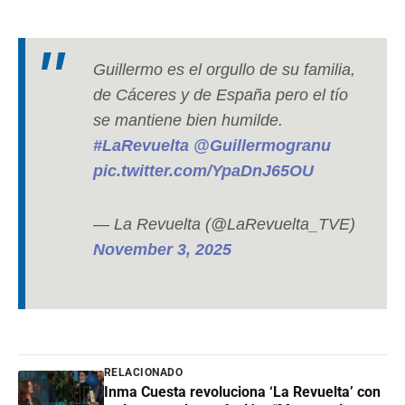
Guillermo es el orgullo de su familia,
de Cáceres y de España pero el tío
se mantiene bien humilde.
#LaRevuelta
@Guillermogranu
pic.twitter.com/YpaDnJ65OU
— La Revuelta (@LaRevuelta_TVE)
November 3, 2025
RELACIONADO
Inma Cuesta revoluciona ‘La Revuelta’ con