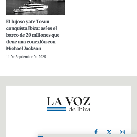
El lujoso yate Tosun
conquista Ibiza: así es el
barco de 20 millones que
tiene una conexión con
Michael Jackson
11 De Septiembre De 2025
F
X
I
a
-
n