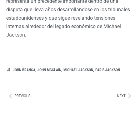
representa un precedente importante dentro de una
disputa que lleva años desarrollándose en los tribunales
estadounidenses y que sigue revelando tensiones
internas alrededor del legado económico de Michael
Jackson.
,
,
,
JOHN BRANCA
JOHN MCCLAIN
MICHAEL JACKSON
PARIS JACKSON
Ant
Sig
PREVIOUS
NEXT