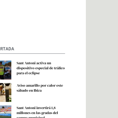
ORTADA
Sant Antoni activa un
dispositivo especial de tráfico
para el eclipse
Aviso amarillo por calor este
sábado en Ibiza
Sant Antoni invertirá 1,8
millones en las gradas del
campo municipal