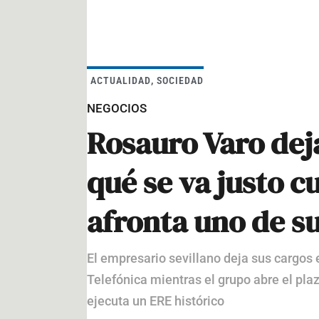
ACTUALIDAD
,
SOCIEDAD
NEGOCIOS
Rosauro Varo dej
qué se va justo 
afronta uno de s
El empresario sevillano deja sus cargos 
Telefónica mientras el grupo abre el pla
ejecuta un ERE histórico