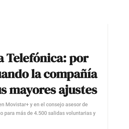
a Telefónica: por
cuando la compañía
us mayores ajustes
en Movistar+ y en el consejo asesor de
zo para más de 4.500 salidas voluntarias y