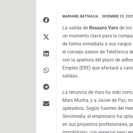
MARIANEL BATTAGLIA
I
DICIEMBRE 29, 202
La salida de
Rosauro Varo
de los
un momento clave para la compañí
de forma inmediata a sus cargos 
el consejo asesor de Telefónica d
con la apertura del plazo de adhe
Empleo (ERE) que afectará a varia
salidas.
La renuncia de Varo ha sido comu
Marc Murtra, y a Javier de Paz, má
operadora. Según fuentes del me
Servimedia
, el empresario ha op
en sus proyectos profesionales, pr
inmobiliario, con especial peso e