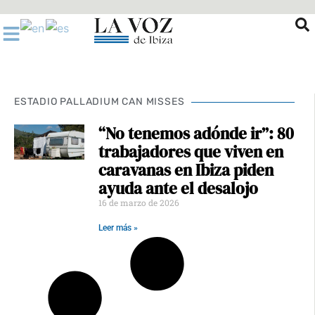
Ir
al
contenido
ESTADIO PALLADIUM CAN MISSES
“No tenemos adónde ir”: 80
trabajadores que viven en
caravanas en Ibiza piden
ayuda ante el desalojo
16 de marzo de 2026
Leer más »