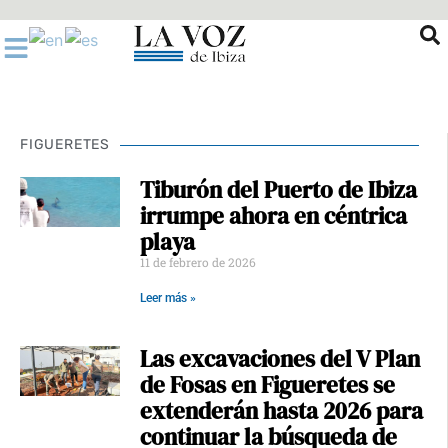
Ir
al
contenido
FIGUERETES
Tiburón del Puerto de Ibiza
irrumpe ahora en céntrica
playa
11 de febrero de 2026
Leer más »
Las excavaciones del V Plan
de Fosas en Figueretes se
extenderán hasta 2026 para
continuar la búsqueda de