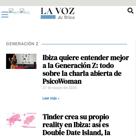
Ir
al
contenido
GENERACIÓN Z
Ibiza quiere entender mejor
a la Generación Z: todo
sobre la charla abierta de
PsicoWoman
27 de mayo de 2026
Leer más »
Tinder crea su propio
reality en Ibiza: así es
Double Date Island, la