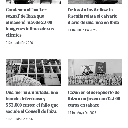
Condenan al ‘hacker
De los 4 a los 8 años: la
sexual’ de Ibiza que
Fiscalía relata el calvario
almacenó más de 2.000
diario de una niña en Ibiza
imágenes íntimas de sus
11 De Junio De 2026
clientes
9 De Junio De 2026
Una pierna amputada, una
Cazan en el aeropuerto de
bionda defectuosa y
Ibiza a un joven con 12.000
553.000 euros: el fallo que
euros en tabaco
sacude al Consell de Ibiza
14 De Mayo De 2026
5 De Junio De 2026