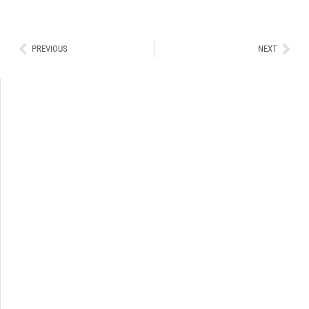
Ant
Sig
PREVIOUS
NEXT