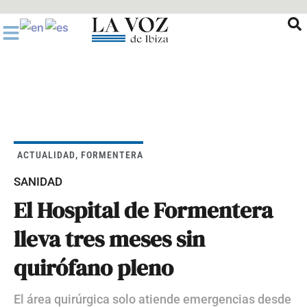
Ir
al
contenido
ACTUALIDAD
,
FORMENTERA
SANIDAD
El Hospital de Formentera
lleva tres meses sin
quirófano pleno
El área quirúrgica solo atiende emergencias desde