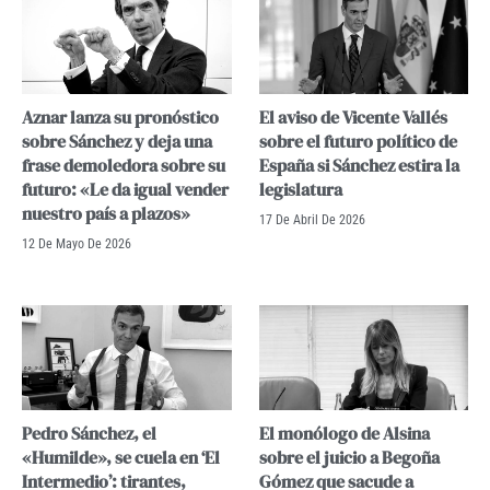
Aznar lanza su pronóstico
El aviso de Vicente Vallés
sobre Sánchez y deja una
sobre el futuro político de
frase demoledora sobre su
España si Sánchez estira la
futuro: «Le da igual vender
legislatura
nuestro país a plazos»
17 De Abril De 2026
12 De Mayo De 2026
Pedro Sánchez, el
El monólogo de Alsina
«Humilde», se cuela en ‘El
sobre el juicio a Begoña
Intermedio’: tirantes,
Gómez que sacude a