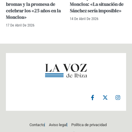
bromas y la promesa de
Moncloa: «La situación de
celebrar los «25 años en la
Sánchez sería imposible»
Moncloa»
14 De Abril De 2026
17 De Abril De 2026
F
X
I
a
-
n
c
t
s
e
w
t
b
i
a
o
t
g
Contacto
Aviso legal
Política de privacidad
o
t
r
k
e
a