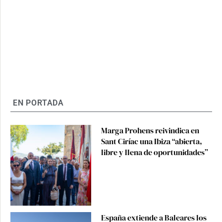
EN PORTADA
Marga Prohens reivindica en
Sant Ciríac una Ibiza “abierta,
libre y llena de oportunidades”
España extiende a Baleares los