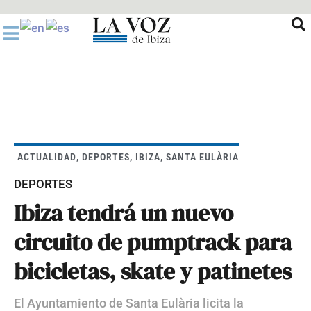
Ir
al
contenido
ACTUALIDAD
,
DEPORTES
,
IBIZA
,
SANTA EULÀRIA
DEPORTES
Ibiza tendrá un nuevo
circuito de pumptrack para
bicicletas, skate y patinetes
El Ayuntamiento de Santa Eulària licita la