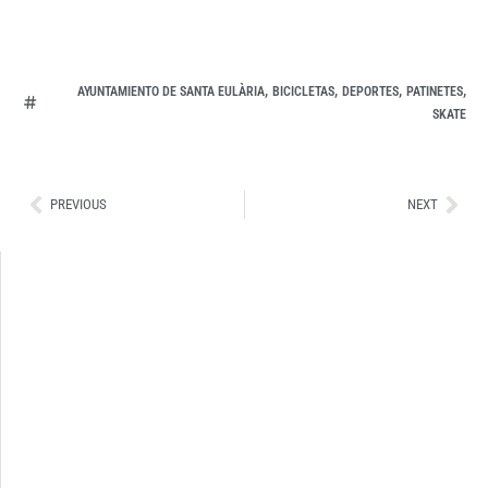
,
,
,
,
AYUNTAMIENTO DE SANTA EULÀRIA
BICICLETAS
DEPORTES
PATINETES
SKATE
Ant
Sig
PREVIOUS
NEXT