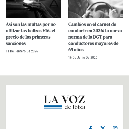
Así son las multas por no
Cambios en el carnet de
utilizar las balizas V16: el
conducir en 2026: la nueva
precio de las primeras
norma de la DGT para
sanciones
conductores mayores de
65 años
11 De Febrero De 2026
16 De Junio De 2026
F
X
I