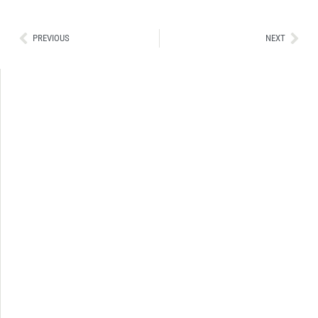
Ant
Sig
PREVIOUS
NEXT