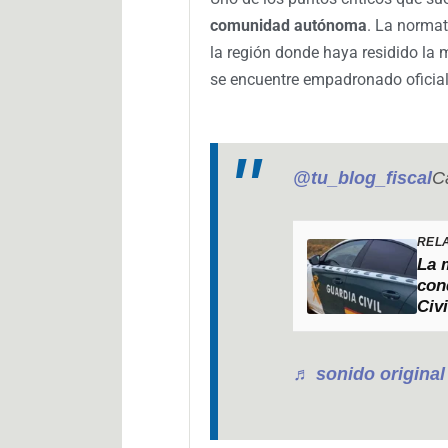
comunidad autónoma
. La normat
la región donde haya residido la
se encuentre empadronado oficia
@tu_blog_fiscal
C
REL
La 
con
Civi
♬ sonido origin