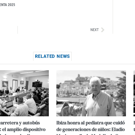
ENTA 2025
Siguiente
NEXT
RELATED NEWS
carretera y autobús
Ibiza honra al pediatra que cuidó
 el amplio dispositivo
de generaciones de niños: Eladio