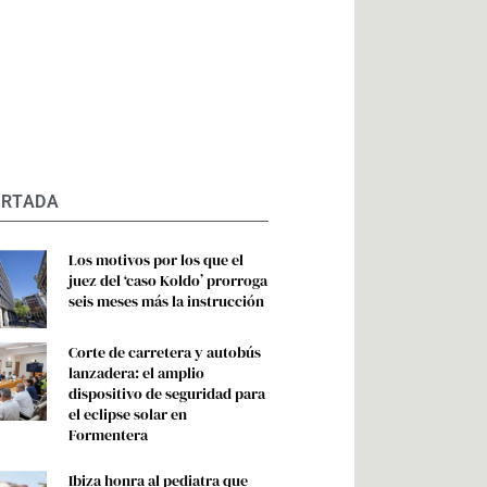
ORTADA
Los motivos por los que el
juez del ‘caso Koldo’ prorroga
seis meses más la instrucción
Corte de carretera y autobús
lanzadera: el amplio
dispositivo de seguridad para
el eclipse solar en
Formentera
Ibiza honra al pediatra que