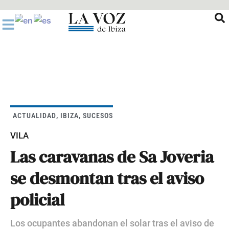
Ir
al
contenido
ACTUALIDAD
,
IBIZA
,
SUCESOS
VILA
Las caravanas de Sa Joveria
se desmontan tras el aviso
policial
Los ocupantes abandonan el solar tras el aviso de