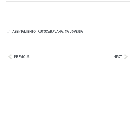
,
,
ASENTAMIENTO
AUTOCARAVANA
SA JOVERIA
Ant
Sig
PREVIOUS
NEXT