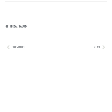
,
IBIZA
SALUD
Ant
Sig
PREVIOUS
NEXT