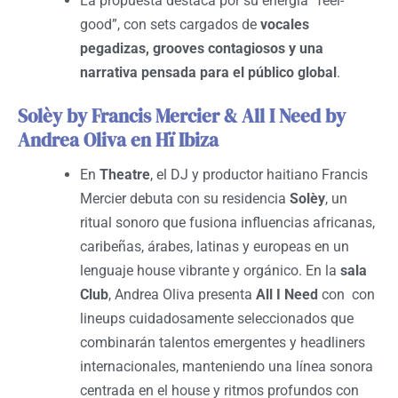
La propuesta destaca por su energía “feel-
good”, con sets cargados de
vocales
pegadizas, grooves contagiosos y una
narrativa pensada para el público global
.
Solèy by Francis Mercier & All I Need by
Andrea Oliva en Hï Ibiza
En
Theatre
, el DJ y productor haitiano Francis
Mercier debuta con su residencia
Solèy
, un
ritual sonoro que fusiona influencias africanas,
caribeñas, árabes, latinas y europeas en un
lenguaje house vibrante y orgánico. En la
sala
Club
, Andrea Oliva presenta
All I Need
con con
lineups cuidadosamente seleccionados que
combinarán talentos emergentes y headliners
internacionales, manteniendo una línea sonora
centrada en el house y ritmos profundos con