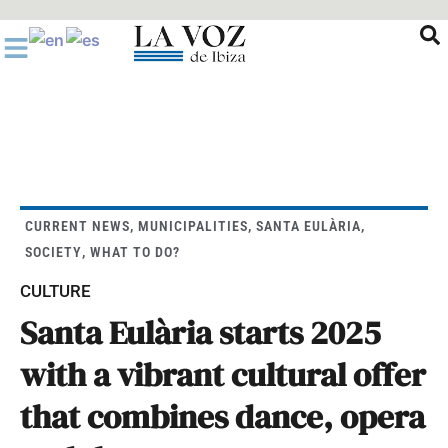
Ir
al
contenido
CURRENT NEWS
,
MUNICIPALITIES
,
SANTA EULÀRIA
,
SOCIETY
,
WHAT TO DO?
CULTURE
Santa Eulària starts 2025
with a vibrant cultural offer
that combines dance, opera