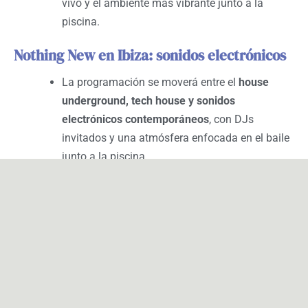
vivo y el ambiente más vibrante junto a la
piscina.
Nothing New en Ibiza: sonidos electrónicos
La programación se moverá entre el
house
underground, tech house y sonidos
electrónicos contemporáneos
, con DJs
invitados y una atmósfera enfocada en el baile
junto a la piscina.
La Troya en Chinois Ibiza: espíritu libre y
extravagancia
Fiel a su esencia, La Troya combina
house,
disco y sonidos electrónicos
con performances
teatrales, personajes extravagantes y una
atmósfera cargada de energía y provocación.