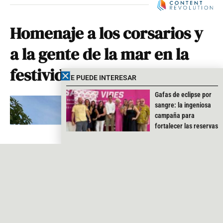
Homenaje a los corsarios y
a la gente de la mar en la
festividad de Sant Salvador
TE PUEDE INTERESAR
Gafas de eclipse por
sangre: la ingeniosa
campaña para
fortalecer las reservas