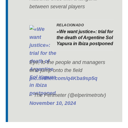
between several players
RELACIONADO
«We want justice»: trial for
the death of Argentine Sol
Yapura in Ibiza postponed
Eye, to the people and managers
who jump onto the field
pic.twitter.com/q4Kba9sp5q
– The Perimeter (@elperimetrotv)
November 10, 2024