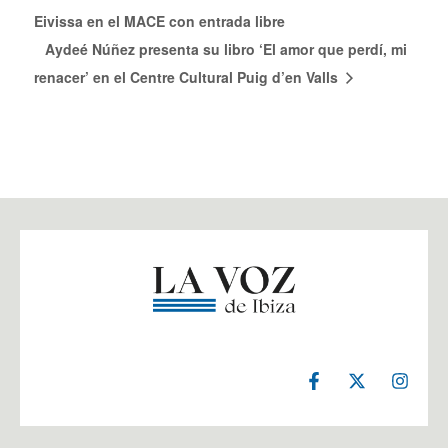
Eivissa en el MACE con entrada libre
Aydeé Núñez presenta su libro ‘El amor que perdí, mi
renacer’ en el Centre Cultural Puig d’en Valls
F
X
I
a
-
n
c
t
s
e
w
t
b
i
a