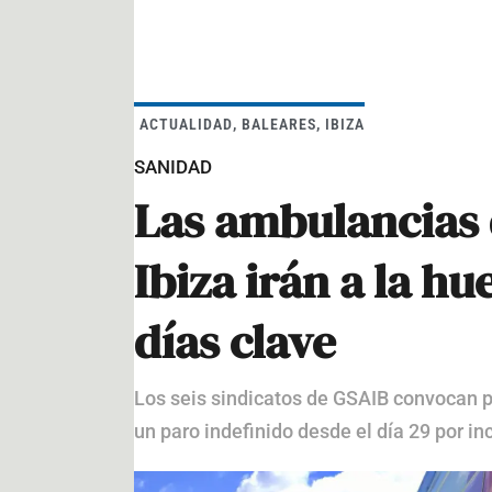
ACTUALIDAD
,
BALEARES
,
IBIZA
SANIDAD
Las ambulancias d
Ibiza irán a la hu
días clave
Los seis sindicatos de GSAIB convocan pa
un paro indefinido desde el día 29 por i