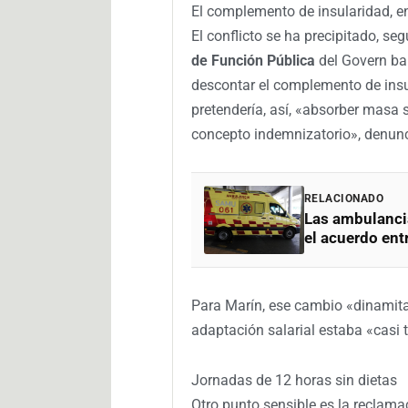
El complemento de insularidad, en
El conflicto se ha precipitado, seg
de Función Pública
del Govern bal
descontar el complemento de insu
pretendería, así, «absorber masa s
concepto indemnizatorio», denunci
RELACIONADO
Las ambulancia
el acuerdo ent
Para Marín, ese cambio «dinamita 
adaptación salarial estaba «casi t
Jornadas de 12 horas sin dietas
Otro punto sensible es la reclam