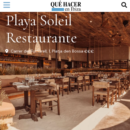
Ir
al
Playa Soleil
contenido
Restaurante
·
Carrer del Fumarell, 1
,
Platja den Bossa
€€€