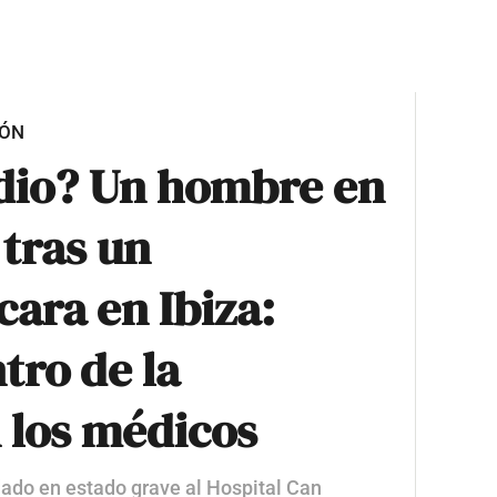
IÓN
idio? Un hombre en
 tras un
cara en Ibiza:
tro de la
 los médicos
adado en estado grave al Hospital Can