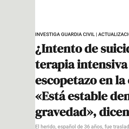
INVESTIGA GUARDIA CIVIL | ACTUALIZAC
¿Intento de suic
terapia intensiva
escopetazo en la 
«Está estable den
gravedad», dicen
El herido, español de 36 años, fue trasl