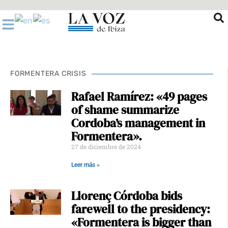
Ir
al
contenido
FORMENTERA CRISIS
Rafael Ramírez: «49 pages
of shame summarize
Cordoba’s management in
Formentera».
27 de diciembre de 2024
Leer más »
Llorenç Córdoba bids
farewell to the presidency:
«Formentera is bigger than