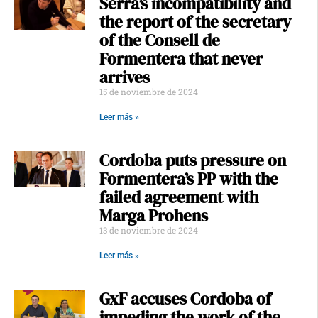
Serra’s incompatibility and
the report of the secretary
of the Consell de
Formentera that never
arrives
15 de noviembre de 2024
Leer más »
Cordoba puts pressure on
Formentera’s PP with the
failed agreement with
Marga Prohens
13 de noviembre de 2024
Leer más »
GxF accuses Cordoba of
impeding the work of the