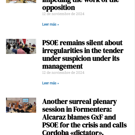
opposition
12 de noviembre de 2024
Leer más »
PSOE remains silent about
irregularities in the tender
under suspicion under its
management
12 de noviembre de 2024
Leer más »
Another surreal plenary
session in Formentera:
Alcaraz blames GxF and
PSOE for the crisis and calls
Cordoba «dictator».