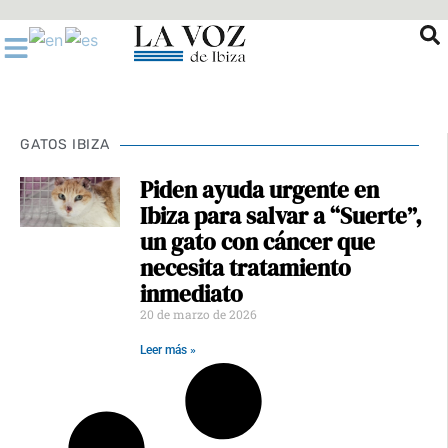
Ir
al
contenido
GATOS IBIZA
Piden ayuda urgente en
Ibiza para salvar a “Suerte”,
un gato con cáncer que
necesita tratamiento
inmediato
20 de marzo de 2026
Leer más »