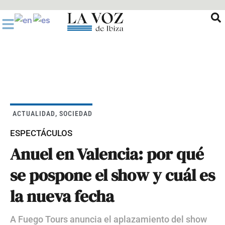
Ir
al
contenido
ACTUALIDAD
,
SOCIEDAD
ESPECTÁCULOS
Anuel en Valencia: por qué
se pospone el show y cuál es
la nueva fecha
A Fuego Tours anuncia el aplazamiento del show