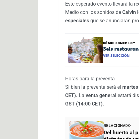
Este esperado evento llevará la r
Medio con los sonidos de
Calvin 
especiales
que se anunciarán pr
DÓNDE COMER HOY
Seis restaura
VER SELECCIÓN
Horas para la preventa
Si bien la preventa será el
martes
CET).
La
venta general
estará dis
GST (14:00 CET)
.
RELACIONADO
Del huerto al p
disfrutar de 