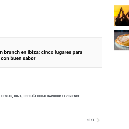
 brunch en Ibiza: cinco lugares para
a con buen sabor
,
,
,
FIESTAS
IBIZA
USHUAÏA DUBAI HARBOUR EXPERIENCE
Siguiente
NEXT