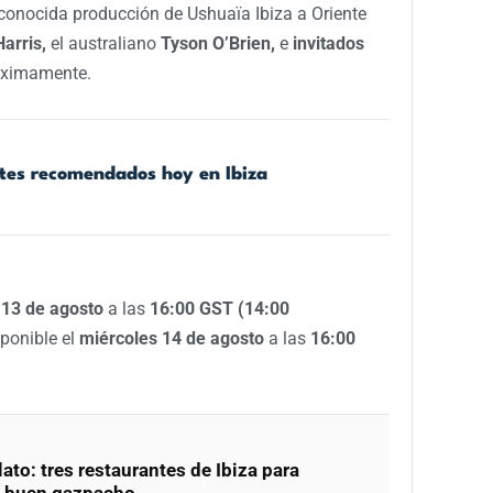
econocida producción de Ushuaïa Ibiza a Oriente
Harris,
el australiano
Tyson O’Brien,
e
invitados
óximamente.
ntes recomendados hoy en Ibiza
 13 de agosto
a las
16:00 GST (14:00
ponible el
miércoles 14 de agosto
a las
16:00
lato: tres restaurantes de Ibiza para
un buen gazpacho