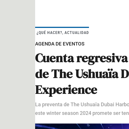
¿QUÉ HACER?
,
ACTUALIDAD
AGENDA DE EVENTOS
Cuenta regresiva
de The Ushuaïa 
Experience
La preventa de The Ushuaïa Dubai Harbou
este winter season 2024 promete ser ten