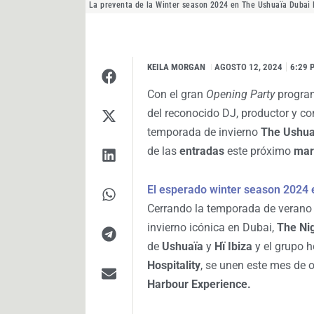
La preventa de la Winter season 2024 en The Ushuaïa Dubai 
KEILA MORGAN
I
AGOSTO 12, 2024
6:29 
Con el gran
Opening Party
progra
del reconocido DJ, productor y c
temporada de invierno
The
Ushua
de las
entradas
este próximo
mar
El esperado winter season 2024 
Cerrando la temporada de verano
invierno icónica en Dubai,
The Ni
de
Ushuaïa
y
Hï Ibiza
y el grupo h
Hospitality
, se unen este mes de 
Harbour Experience.