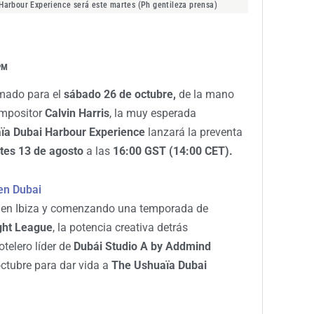
Harbour Experience será este martes (Ph gentileza prensa)
PM
mado para el
sábado 26 de octubre,
de la mano
ompositor
Calvin Harris
, la muy esperada
ïa Dubai Harbour Experience
lanzará la preventa
tes 13 de agosto
a las
16:00 GST (14:00 CET).
en Dubai
 en Ibiza y comenzando una temporada de
ght League
, la potencia creativa detrás
otelero líder de
Dubái Studio A by Addmind
octubre para dar vida a
The Ushuaïa Dubai