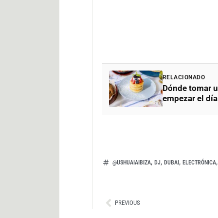
RELACIONADO
Dónde tomar un
empezar el dí
,
,
,
@USHUAIAIBIZA
DJ
DUBAI
ELECTRÓNICA
Ant
PREVIOUS