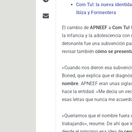
Com Tu!: la nueva identid
Ibiza y Formentera
El cambio de
APNEEF
a
Com Tu!
l
la infancia y la adolescencia con
detonante fue una subvención par
revisar también
cómo se presenta
«Cuando nos dieron esa subvenci
Boned, que explica que el diagnós
nombre
. APNEEF eran unas siglas
hace la entidad. «Me decía un veci
esas letras que nunca me acuerdo”
«Queríamos que el nombre fuera 
trabajando», resume. De ahí que i
desde el principio esa idea de
cer