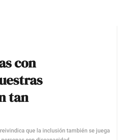
as con
uestras
n tan
reivindica que la inclusión también se juega
s personas con discapacidad.