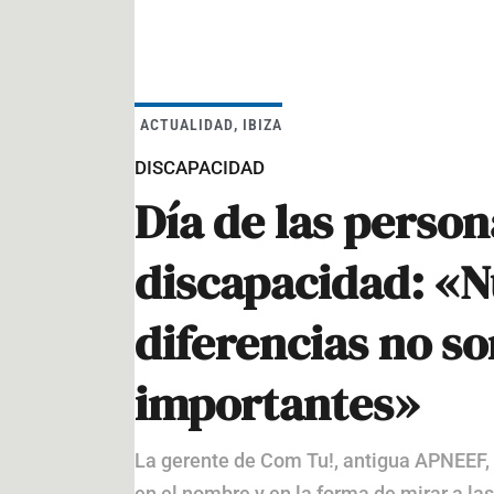
ACTUALIDAD
,
IBIZA
DISCAPACIDAD
Día de las person
discapacidad: «N
diferencias no so
importantes»
La gerente de Com Tu!, antigua APNEEF, 
en el nombre y en la forma de mirar a la