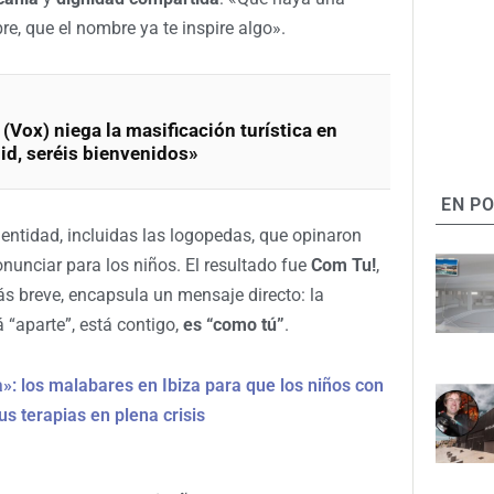
re, que el nombre ya te inspire algo».
Vox) niega la masificación turística en
id, seréis bienvenidos»
EN P
 entidad, incluidas las logopedas, que opinaron
nunciar para los niños. El resultado fue
Com Tu!
,
 breve, encapsula un mensaje directo: la
 “aparte”, está contigo,
es “como tú”
.
da»: los malabares en Ibiza para que los niños con
s terapias en plena crisis