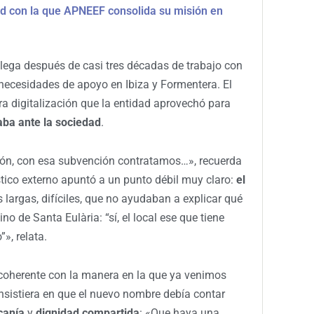
ad con la que APNEEF consolida su misión en
lega después de casi tres décadas de trabajo con
 necesidades de apoyo en Ibiza y Formentera. El
a digitalización que la entidad aprovechó para
ba ante la sociedad
.
ón, con esa subvención contratamos…», recuerda
tico externo apuntó a un punto débil muy claro:
el
 largas, difíciles, que no ayudaban a explicar qué
no de Santa Eulària: “sí, el local ese que tiene
», relata.
coherente con la manera en la que ya venimos
nsistiera en que el nuevo nombre debía contar
canía
y
dignidad compartida
: «Que haya una