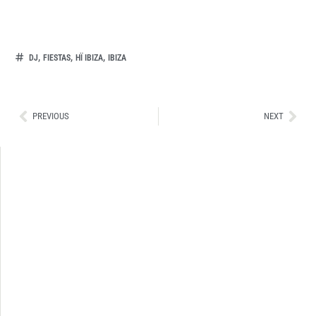
,
,
,
DJ
FIESTAS
HÏ IBIZA
IBIZA
Ant
Sig
PREVIOUS
NEXT