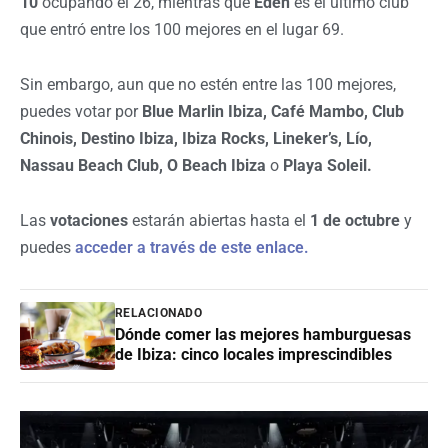
10
ocupando el 26, mientras que
Eden
es el último club
que entró entre los 100 mejores en el lugar 69.
Sin embargo, aun que no estén entre las 100 mejores,
puedes votar por
Blue Marlin Ibiza, Café Mambo, Club
Chinois, Destino Ibiza, Ibiza Rocks, Lineker’s, Lío,
Nassau Beach Club, O Beach Ibiza
o
Playa Soleil.
Las
votaciones
estarán abiertas hasta el
1 de octubre
y
puedes
acceder a través de este enlace.
RELACIONADO
Dónde comer las mejores hamburguesas
de Ibiza: cinco locales imprescindibles