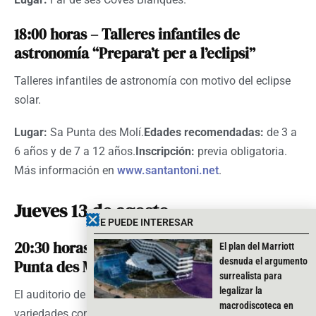
18:00 horas – Talleres infantiles de
astronomía “Prepara’t per a l’eclipsi”
Talleres infantiles de astronomía con motivo del eclipse
solar.
Lugar:
Sa Punta des Molí.
Edades recomendadas:
de 3 a
6 años y de 7 a 12 años.
Inscripción:
previa obligatoria.
Más información en
www.santantoni.net
.
Jueves 13 de agosto
TE PUEDE INTERESAR
20:30 horas – Tarde de variedades en Sa
El plan del Marriott
desnuda el argumento
Punta des Molí
surrealista para
legalizar la
El auditorio de
Sa Punta des Molí
acogerá una tarde de
macrodiscoteca en
variedades con dos espectáculos de danza.