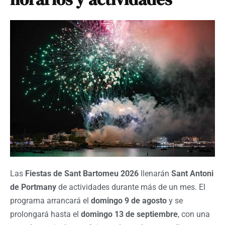
Las
Fiestas de Sant Bartomeu 2026
llenarán
Sant Antoni
de Portmany
de actividades durante más de un mes. El
programa arrancará el
domingo 9 de agosto
y se
prolongará hasta el
domingo 13 de septiembre
, con una