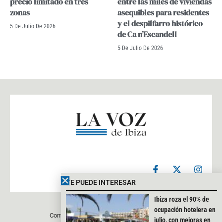
precio limitado en tres
entre las miles de viviendas
zonas
asequibles para residentes
y el despilfarro histórico
5 De Julio De 2026
de Ca n’Escandell
5 De Julio De 2026
F
X
I
a
-
n
c
t
s
TE PUEDE INTERESAR
e
w
t
b
i
a
Ibiza roza el 90% de
o
t
g
ocupación hotelera en
Contacto
Aviso legal
Política de privacidad
o
t
r
julio, con mejoras en