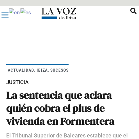
Ir
al
contenido
ACTUALIDAD
,
IBIZA
,
SUCESOS
JUSTICIA
La sentencia que aclara
quién cobra el plus de
vivienda en Formentera
El Tribunal Superior de Baleares establece que el