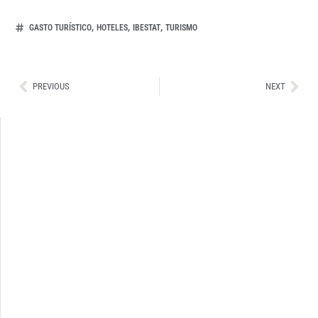
,
,
,
GASTO TURÍSTICO
HOTELES
IBESTAT
TURISMO
Ant
Sig
PREVIOUS
NEXT