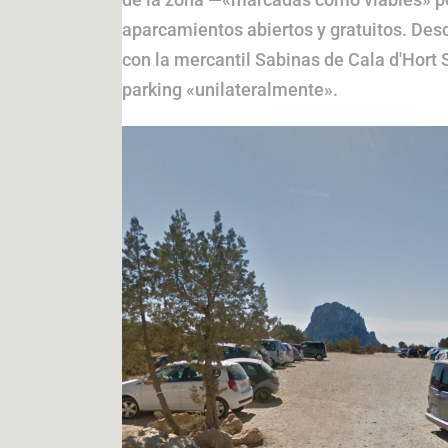
aparcamientos abiertos y gratuitos. Desca
con la mercantil Sabinas de Cala d'Hort S
parking «unilateralmente».