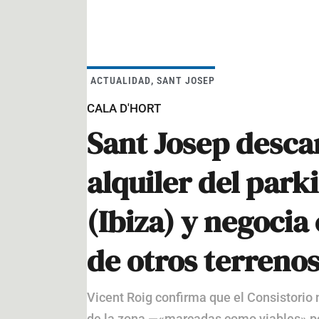
ACTUALIDAD
,
SANT JOSEP
CALA D'HORT
Sant Josep descar
alquiler del park
(Ibiza) y negocia
de otros terreno
Vicent Roig confirma que el Consistorio 
de la zona —«marcadas como viables» po