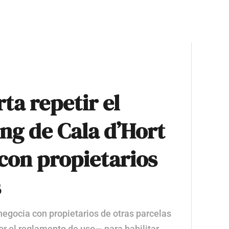
ta repetir el
ing de Cala d’Hort
 con propietarios
s
negocia con propietarios de otras parcelas
r el reglamento de uso— para habilitar