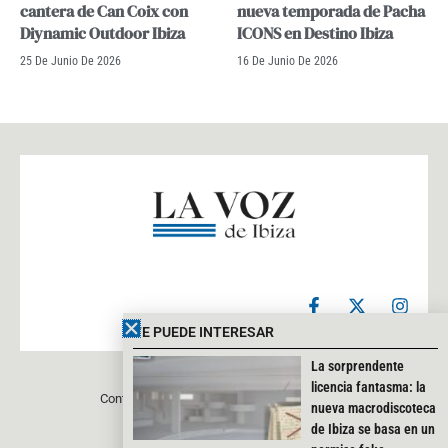
cantera de Can Coix con
nueva temporada de Pacha
Diynamic Outdoor Ibiza
ICONS en Destino Ibiza
25 De Junio De 2026
16 De Junio De 2026
F
X
I
a
-
n
c
t
s
TE PUEDE INTERESAR
e
w
t
b
i
a
La sorprendente
o
t
g
licencia fantasma: la
Contacto
Aviso legal
Política de privacidad
o
t
r
nueva macrodiscoteca
k
e
a
de Ibiza se basa en un
-
r
m