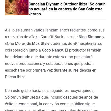
Cancelan Diynamic Outdoor Ibiza: Solomun
no actuará en la cantera de Can Coix este
verano
A ello se suman varios lanzamientos recientes, como sus
remezclas de «Take Care Of Business» de
Nina Simone
y
«One More» de
Max Styler,
además de «Kinesphere», su
colaboración junto a
Coco Nancy.
El productor también
ha adelantado que durante este verano presentará
nuevas producciones y colaboraciones que podrán
escucharse por primera vez durante su residencia en
Pacha Ibiza.
Con este gesto hacia sus seguidores neoyorquinos,
Solomun demuestra que, incluso después de años de
éxito internacional, la conexión con el público sigue
siendo uno de los pilares fundamentales de su carrera.