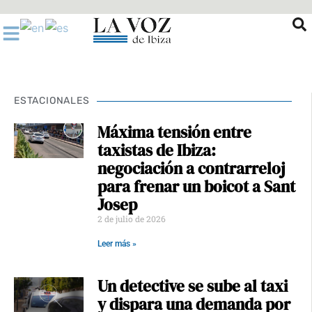
Ir
al
contenido
ESTACIONALES
Máxima tensión entre
taxistas de Ibiza:
negociación a contrarreloj
para frenar un boicot a Sant
Josep
2 de julio de 2026
Leer más »
Un detective se sube al taxi
y dispara una demanda por