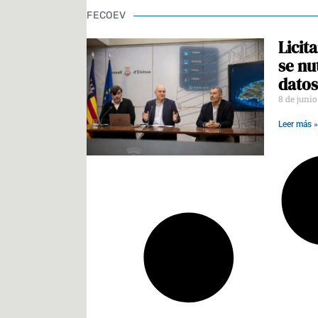
FECOEV
Licit
se nu
datos
8 de juni
Leer más »