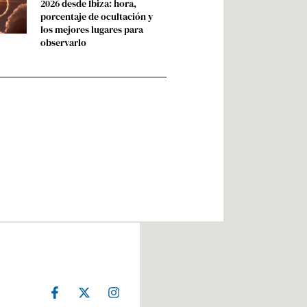
2026 desde Ibiza: hora,
porcentaje de ocultación y
los mejores lugares para
observarlo
F
X
I
a
-
n