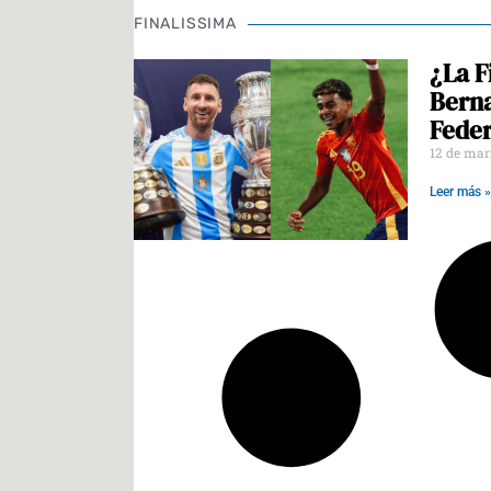
FINALISSIMA
¿La F
Berna
Feder
12 de mar
Leer más »