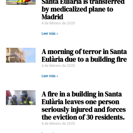
Santa Eulària is transferred
by medicalized plane to
Madrid
4 de febrero de 2025
Leer más »
A morning of terror in Santa
Eulària due to a building fire
4 de febrero de 2025
Leer más »
A fire in a building in Santa
Eulària leaves one person
seriously injured and forces
the eviction of 30 residents.
4 de febrero de 2025