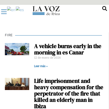
Ir
al
contenido
FIRE
A vehicle burns early in the
morning in es Canar
12 de enero de 2026
Leer más »
Life imprisonment and
heavy compensation for the
perpetrator of the fire that
killed an elderly man in
Ibiza