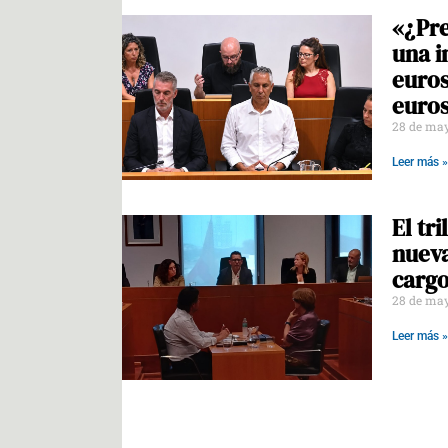
«¿Pre
una i
euros
euro
28 de ma
Leer más »
El tr
nueva
carg
28 de ma
Leer más »