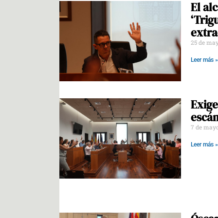
El al
‘Trig
extra
25 de may
Leer más »
Exige
escán
7 de may
Leer más »