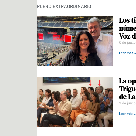
PLENO EXTRAORDINARIO
Los t
númer
Voz d
6 de juni
Leer más »
La op
Trigu
de La
2 de juni
Leer más »