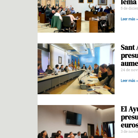
lema 
5 de dici
Leer más »
Sant 
presu
aume
24 de nov
Leer más »
El Ay
presu
euros
3 de novi