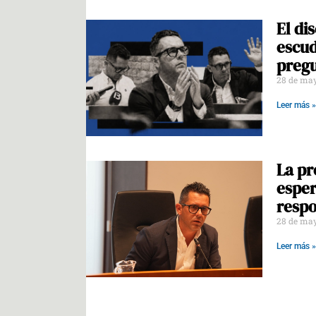
El di
escud
pregu
28 de ma
Leer más »
La pr
esper
respo
28 de ma
Leer más »