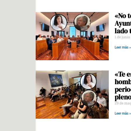
«No t
Ayunt
lado 
1 de junio
Leer más »
«Te e
hombr
perio
pleno
29 de ma
Leer más »