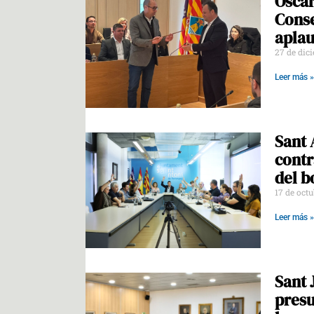
Óscar
Conse
aplau
27 de dic
Leer más »
Sant 
contr
del b
17 de oct
Leer más »
Sant 
presu