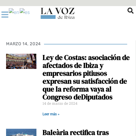
Ir
al
contenido
MARZO 14, 2024
Ley de Costas: asociación de
afectados de Ibiza y
empresarios pitiusos
expresan su satisfacción de
que la reforma vaya al
Congreso deDiputados
14 de marzo de 2024
Leer más »
Baleària rectifica tras