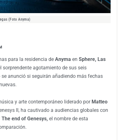
Vegas (Foto Anyma)
PM
as para la residencia de
Anyma
en
Sphere, Las
 el sorprendente agotamiento de sus seis
o se anunció si seguirán añadiendo más fechas
nuevas.
 música y arte contemporáneo liderado por
Matteo
nesys II, ha cautivado a audiencias globales con
y
The end of Genesys,
el nombre de esta
comparación.