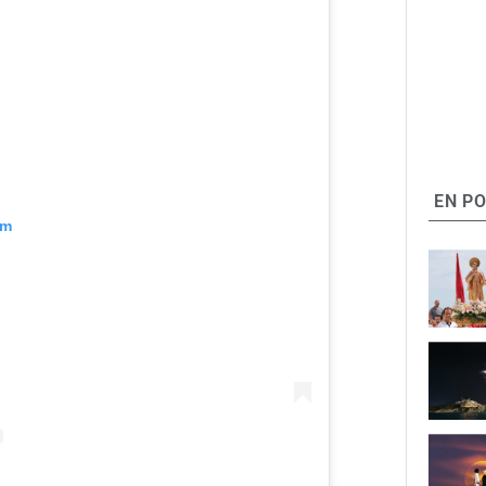
EN P
am