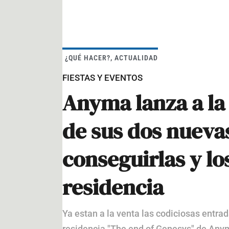
¿QUÉ HACER?
,
ACTUALIDAD
FIESTAS Y EVENTOS
Anyma lanza a la
de sus dos nueva
conseguirlas y lo
residencia
Ya estan a la venta las codiciosas entra
residencia "The end of Genesys" de An