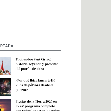
ORTADA
Todo sobre Sant Ciriac:
historia, leyenda y presente
del patrón de Ibiza
¿Por qué Ibiza lanzará 410
kilos de pólvora desde el
puerto?
Fiestas de la Tierra 2026 en
Ibiza: programa completo
con todos los actos, horarios