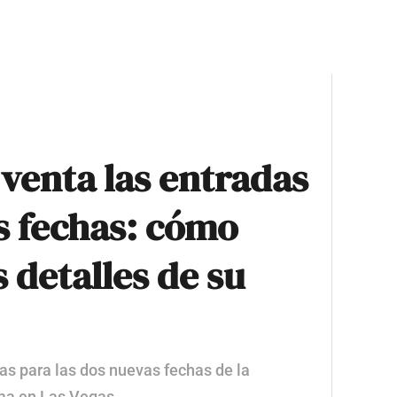
 venta las entradas
s fechas: cómo
s detalles de su
das para las dos nuevas fechas de la
yma en Las Vegas