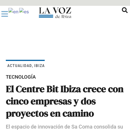
Ir
al
contenido
ACTUALIDAD
,
IBIZA
TECNOLOGÍA
El Centre Bit Ibiza crece con
cinco empresas y dos
proyectos en camino
El espacio de innovación de Sa Coma consolida su