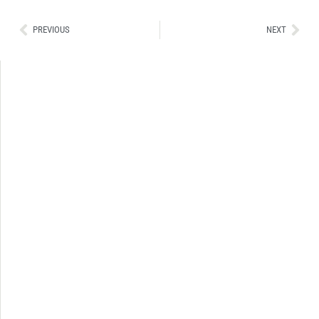
Ant
Sig
PREVIOUS
NEXT