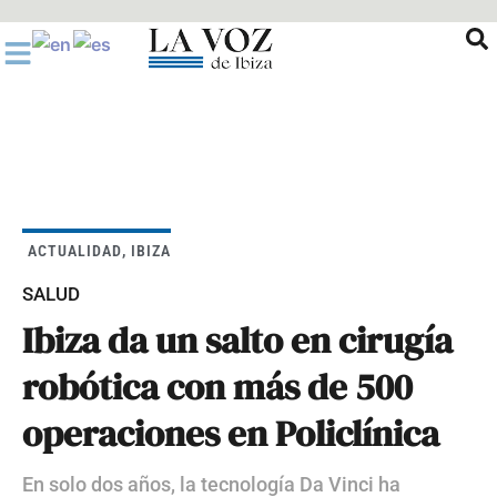
Ir
al
contenido
ACTUALIDAD
,
IBIZA
SALUD
Ibiza da un salto en cirugía
robótica con más de 500
operaciones en Policlínica
En solo dos años, la tecnología Da Vinci ha